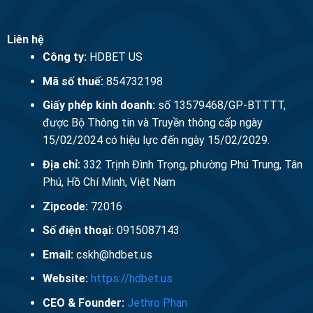
Liên hệ
Công ty:
HDBET US
Mã số thuế:
854732198
Giấy phép kinh doanh:
số 13579468/GP-BTTTT,
được Bộ Thông tin và Truyền thông cấp ngày
15/02/2024 có hiệu lực đến ngày 15/02/2029.
Địa chỉ:
332 Trịnh Đình Trọng, phường Phú Trung, Tân
Phú, Hồ Chí Minh, Việt Nam
Zipcode:
72016
Số điện thoại:
0915087143
Email:
cskh@hdbet.us
Website:
https://hdbet.us
CEO & Founder:
Jethro Phan