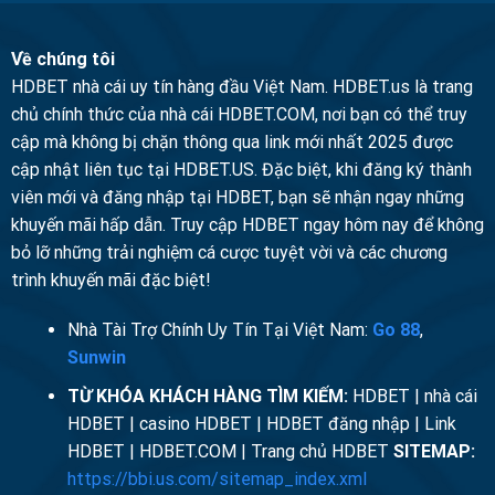
Về chúng tôi
HDBET nhà cái uy tín hàng đầu Việt Nam. HDBET.us là trang
chủ chính thức của nhà cái HDBET.COM, nơi bạn có thể truy
cập mà không bị chặn thông qua link mới nhất 2025 được
cập nhật liên tục tại HDBET.US. Đặc biệt, khi đăng ký thành
viên mới và đăng nhập tại HDBET, bạn sẽ nhận ngay những
khuyến mãi hấp dẫn. Truy cập HDBET ngay hôm nay để không
bỏ lỡ những trải nghiệm cá cược tuyệt vời và các chương
trình khuyến mãi đặc biệt!
Nhà Tài Trợ Chính Uy Tín Tại Việt Nam:
Go 88
,
Sunwin
TỪ KHÓA KHÁCH HÀNG TÌM KIẾM:
HDBET | nhà cái
HDBET | casino HDBET | HDBET đăng nhập | Link
HDBET | HDBET.COM | Trang chủ HDBET
SITEMAP:
https://bbi.us.com/sitemap_index.xml