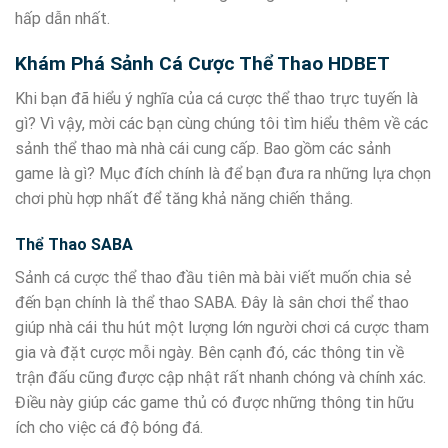
hấp dẫn nhất.
Khám Phá Sảnh Cá Cược Thể Thao HDBET
Khi bạn đã hiểu ý nghĩa của cá cược thể thao trực tuyến là
gì? Vì vậy, mời các bạn cùng chúng tôi tìm hiểu thêm về các
sảnh thể thao mà nhà cái cung cấp. Bao gồm các sảnh
game là gì? Mục đích chính là để bạn đưa ra những lựa chọn
chơi phù hợp nhất để tăng khả năng chiến thắng.
Thể Thao SABA
Sảnh cá cược thể thao đầu tiên mà bài viết muốn chia sẻ
đến bạn chính là thể thao SABA. Đây là sân chơi thể thao
giúp nhà cái thu hút một lượng lớn người chơi cá cược tham
gia và đặt cược mỗi ngày. Bên cạnh đó, các thông tin về
trận đấu cũng được cập nhật rất nhanh chóng và chính xác.
Điều này giúp các game thủ có được những thông tin hữu
ích cho việc cá độ bóng đá.