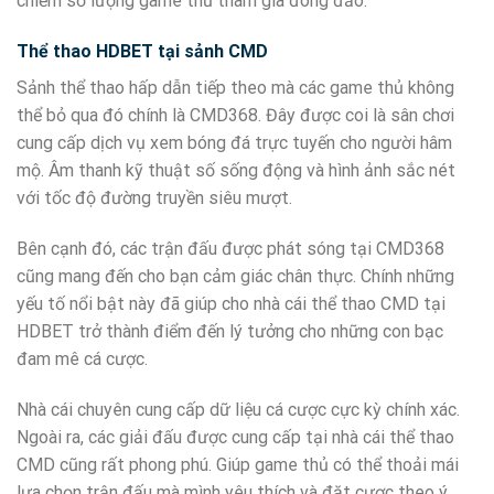
chiếm số lượng game thủ tham gia đông đảo.
Thể thao HDBET tại sảnh CMD
Sảnh thể thao hấp dẫn tiếp theo mà các game thủ không
thể bỏ qua đó chính là CMD368. Đây được coi là sân chơi
cung cấp dịch vụ xem bóng đá trực tuyến cho người hâm
mộ. Âm thanh kỹ thuật số sống động và hình ảnh sắc nét
với tốc độ đường truyền siêu mượt.
Bên cạnh đó, các trận đấu được phát sóng tại CMD368
cũng mang đến cho bạn cảm giác chân thực. Chính những
yếu tố nổi bật này đã giúp cho nhà cái thể thao CMD tại
HDBET trở thành điểm đến lý tưởng cho những con bạc
đam mê cá cược.
Nhà cái chuyên cung cấp dữ liệu cá cược cực kỳ chính xác.
Ngoài ra, các giải đấu được cung cấp tại nhà cái thể thao
CMD cũng rất phong phú. Giúp game thủ có thể thoải mái
lựa chọn trận đấu mà mình yêu thích và đặt cược theo ý