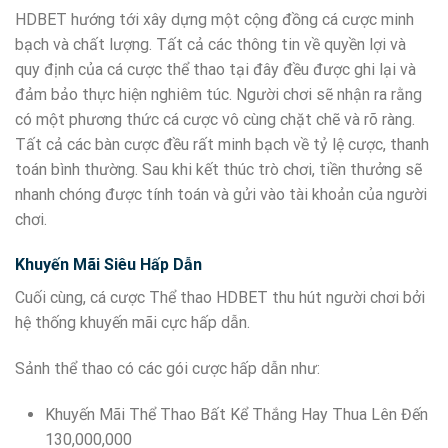
HDBET hướng tới xây dựng một cộng đồng cá cược minh
bạch và chất lượng. Tất cả các thông tin về quyền lợi và
quy định của cá cược thể thao tại đây đều được ghi lại và
đảm bảo thực hiện nghiêm túc. Người chơi sẽ nhận ra rằng
có một phương thức cá cược vô cùng chặt chẽ và rõ ràng.
Tất cả các bàn cược đều rất minh bạch về tỷ lệ cược, thanh
toán bình thường. Sau khi kết thúc trò chơi, tiền thưởng sẽ
nhanh chóng được tính toán và gửi vào tài khoản của người
chơi.
Khuyến Mãi Siêu Hấp Dẫn
Cuối cùng, cá cược Thể thao HDBET thu hút người chơi bởi
hệ thống khuyến mãi cực hấp dẫn.
Sảnh thể thao có các gói cược hấp dẫn như:
Khuyến Mãi Thể Thao Bất Kể Thắng Hay Thua Lên Đến
130,000,000