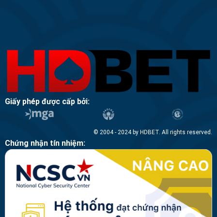
Giấy phép được cấp bởi:
© 2004 - 2024 by HDBET. All rights reserved.
Chứng nhận tín nhiệm: