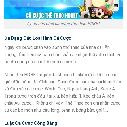
Lý do nên chơi cá cược thể thao HDBET
Đa Dạng Các Loại Hình Cá Cược
Ngay khi bước chân vào sảnh thể thao của nhà cái. Ấn
tượng đầu tiên mà bạn chắc chắn sẽ nhận thấy đó chính là
sự đa dạng của các bộ môn cá cược.
Nhắc đến HDBET người ta không chỉ nhắc đến tất cả các
giải đấu bóng đá đỉnh cao. Đang được các nhà cái khai thác
và đưa vào cá cược: World Cup, Ngoại hạng Anh, Serie A,…
Trong từng trận đấu: tài xỉu, kèo hiệp 1, kèo châu Á, kèo
châu Âu. cược… Không chỉ vậy, Thể Thao còn ghi nhận cược
từ các bộ môn như cầu lông, tennis, bóng bàn, golf….
Luật Cá Cược Công Bằng