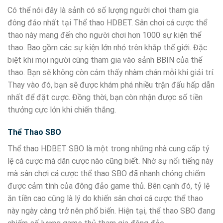
Có thể nói đây là sảnh có số lượng người chơi tham gia
đông đảo nhất tại Thể thao HDBET. Sân chơi cá cược thể
thao này mang đến cho người chơi hơn 1000 sự kiện thể
thao. Bao gồm các sự kiện lớn nhỏ trên khắp thế giới. Đặc
biệt khi mọi người cùng tham gia vào sảnh BBIN của thể
thao. Bạn sẽ không còn cảm thấy nhàm chán mỗi khi giải trí.
Thay vào đó, bạn sẽ được khám phá nhiều trận đấu hấp dẫn
nhất để đặt cược. Đồng thời, bạn còn nhận được số tiền
thưởng cực lớn khi chiến thắng.
Thể Thao SBO
Thể thao HDBET SBO là một trong những nhà cung cấp tỷ
lệ cá cược mà dân cược nào cũng biết. Nhờ sự nổi tiếng này
mà sân chơi cá cược thể thao SBO đã nhanh chóng chiếm
được cảm tình của đông đảo game thủ. Bên cạnh đó, tỷ lệ
ăn tiền cao cũng là lý do khiến sân chơi cá cược thể thao
này ngày càng trở nên phổ biến. Hiện tại, thể thao SBO đang