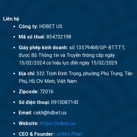
Liên hệ
Công ty:
HDBET US
Mã số thuế:
854732198
Giấy phép kinh doanh:
số 13579468/GP-BTTTT,
được Bộ Thông tin và Truyền thông cấp ngày
15/02/2024 có hiệu lực đến ngày 15/02/2029.
Địa chỉ:
332 Trịnh Đình Trọng, phường Phú Trung, Tân
Phú, Hồ Chí Minh, Việt Nam
Zipcode:
72016
Số điện thoại:
0915087143
Email:
cskh@hdbet.us
Website:
https://hdbet.us
CEO & Founder:
Jethro Phan