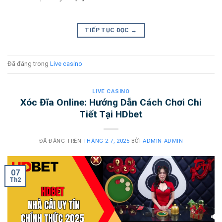
TIẾP TỤC ĐỌC
→
Đã đăng trong
Live casino
LIVE CASINO
Xóc Đĩa Online: Hướng Dẫn Cách Chơi Chi
Tiết Tại HDbet
ĐÃ ĐĂNG TRÊN
THÁNG 2 7, 2025
BỞI
ADMIN ADMIN
07
Th2