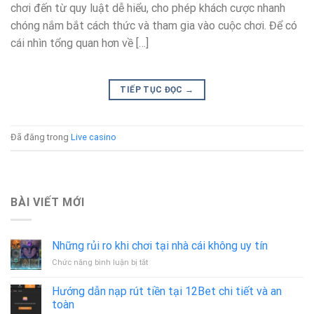
chơi đến từ quy luật dễ hiểu, cho phép khách cược nhanh
chóng nắm bắt cách thức và tham gia vào cuộc chơi. Để có
cái nhìn tổng quan hơn về […]
TIẾP TỤC ĐỌC
→
Đã đăng trong
Live casino
BÀI VIẾT MỚI
Những rủi ro khi chơi tại nhà cái không uy tín
ở
Chức năng bình luận bị tắt
Những
rủi
Hướng dẫn nạp rút tiền tại 12Bet chi tiết và an
ro
toàn
khi